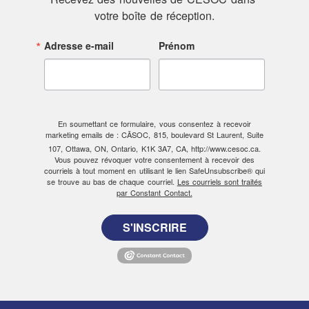
votre boîte de réception.
Adresse e-mail
Prénom
En soumettant ce formulaire, vous consentez à recevoir
marketing emails de : CÃSOC, 815, boulevard St Laurent, Suite
107, Ottawa, ON, Ontario, K1K 3A7, CA, http://www.cesoc.ca.
Vous pouvez révoquer votre consentement à recevoir des
courriels à tout moment en utilisant le lien SafeUnsubscribe® qui
se trouve au bas de chaque courriel.
Les courriels sont traités
par Constant Contact.
S'INSCRIRE