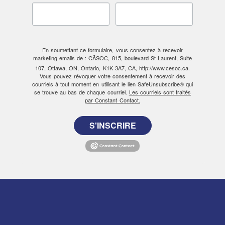
En soumettant ce formulaire, vous consentez à recevoir
marketing emails de : CÃSOC, 815, boulevard St Laurent, Suite
107, Ottawa, ON, Ontario, K1K 3A7, CA, http://www.cesoc.ca.
Vous pouvez révoquer votre consentement à recevoir des
courriels à tout moment en utilisant le lien SafeUnsubscribe® qui
se trouve au bas de chaque courriel.
Les courriels sont traités
par Constant Contact.
S'INSCRIRE