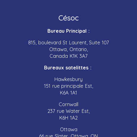
Césoc
Bureau Principal :
815, boulevard St Laurent, Suite 107
Ottawa, Ontario,
Canada K1K 3A7
Bureaux satelittes :
Hawkesbury
151 rue principale Est,
K6A 1A1
Cornwall
237 rue Water Est,
K6H 1A2
Ottawa
66 rue Slater, Ottawa, ON