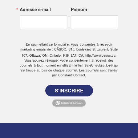
Adresse e-mail
Prénom
En soumettant ce formulaire, vous consentez à recevoir
marketing emails de : CÃSOC, 815, boulevard St Laurent, Suite
107, Ottawa, ON, Ontario, K1K 3A7, CA, http://www.cesoc.ca.
Vous pouvez révoquer votre consentement à recevoir des
courriels à tout moment en utilisant le lien SafeUnsubscribe® qui
se trouve au bas de chaque courriel.
Les courriels sont traités
par Constant Contact.
S'INSCRIRE