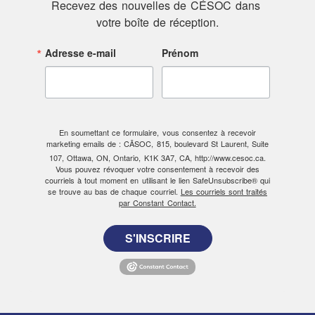
Recevez des nouvelles de CÉSOC dans 
votre boîte de réception.
Adresse e-mail
Prénom
En soumettant ce formulaire, vous consentez à recevoir
marketing emails de : CÃSOC, 815, boulevard St Laurent, Suite
107, Ottawa, ON, Ontario, K1K 3A7, CA, http://www.cesoc.ca.
Vous pouvez révoquer votre consentement à recevoir des
courriels à tout moment en utilisant le lien SafeUnsubscribe® qui
se trouve au bas de chaque courriel.
Les courriels sont traités
par Constant Contact.
S'INSCRIRE