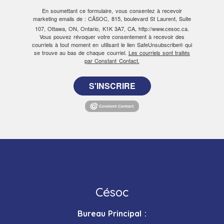
En soumettant ce formulaire, vous consentez à recevoir
marketing emails de : CÃSOC, 815, boulevard St Laurent, Suite
107, Ottawa, ON, Ontario, K1K 3A7, CA, http://www.cesoc.ca.
Vous pouvez révoquer votre consentement à recevoir des
courriels à tout moment en utilisant le lien SafeUnsubscribe® qui
se trouve au bas de chaque courriel.
Les courriels sont traités
par Constant Contact.
S'INSCRIRE
Césoc
Bureau Principal :