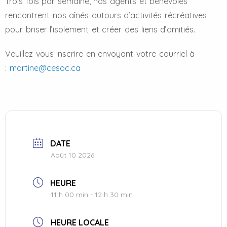
Trois fois par semaine, nos agents et bénévoles
rencontrent nos aînés autours d’activités récréatives
pour briser l’isolement et créer des liens d’amitiés.
Veuillez vous inscrire en envoyant votre courriel à
:
martine@cesoc.ca
DATE
Août 10 2026
HEURE
11 h 00 min - 12 h 30 min
HEURE LOCALE