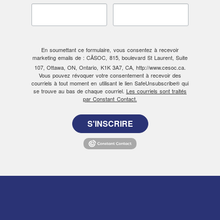
En soumettant ce formulaire, vous consentez à recevoir
marketing emails de : CÃSOC, 815, boulevard St Laurent, Suite
107, Ottawa, ON, Ontario, K1K 3A7, CA, http://www.cesoc.ca.
Vous pouvez révoquer votre consentement à recevoir des
courriels à tout moment en utilisant le lien SafeUnsubscribe® qui
se trouve au bas de chaque courriel.
Les courriels sont traités
par Constant Contact.
S'INSCRIRE