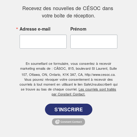
Recevez des nouvelles de CÉSOC dans 
votre boîte de réception.
Adresse e-mail
Prénom
En soumettant ce formulaire, vous consentez à recevoir
marketing emails de : CÃSOC, 815, boulevard St Laurent, Suite
107, Ottawa, ON, Ontario, K1K 3A7, CA, http://www.cesoc.ca.
Vous pouvez révoquer votre consentement à recevoir des
courriels à tout moment en utilisant le lien SafeUnsubscribe® qui
se trouve au bas de chaque courriel.
Les courriels sont traités
par Constant Contact.
S'INSCRIRE