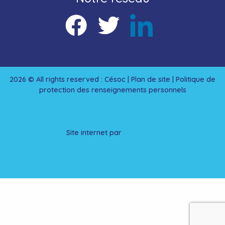
2026 © All rights reserved : Césoc |
Plan de site
|
Politique de
protection des renseignements personnels
Site internet par