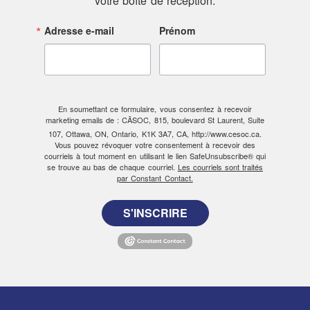
votre boîte de réception.
Adresse e-mail
Prénom
En soumettant ce formulaire, vous consentez à recevoir
marketing emails de : CÃSOC, 815, boulevard St Laurent, Suite
107, Ottawa, ON, Ontario, K1K 3A7, CA, http://www.cesoc.ca.
Vous pouvez révoquer votre consentement à recevoir des
courriels à tout moment en utilisant le lien SafeUnsubscribe® qui
se trouve au bas de chaque courriel.
Les courriels sont traités
par Constant Contact.
S'INSCRIRE