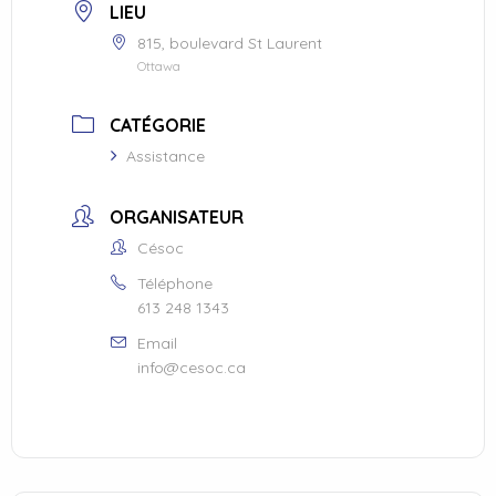
LIEU
815, boulevard St Laurent
Ottawa
CATÉGORIE
Assistance
ORGANISATEUR
Césoc
Téléphone
613 248 1343
Email
info@cesoc.ca