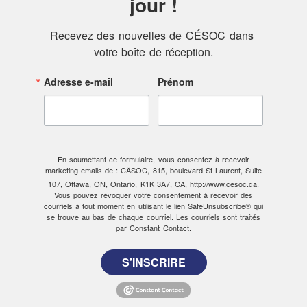
jour !
Recevez des nouvelles de CÉSOC dans 
votre boîte de réception.
Adresse e-mail
Prénom
En soumettant ce formulaire, vous consentez à recevoir
marketing emails de : CÃSOC, 815, boulevard St Laurent, Suite
107, Ottawa, ON, Ontario, K1K 3A7, CA, http://www.cesoc.ca.
Vous pouvez révoquer votre consentement à recevoir des
courriels à tout moment en utilisant le lien SafeUnsubscribe® qui
se trouve au bas de chaque courriel.
Les courriels sont traités
par Constant Contact.
S'INSCRIRE