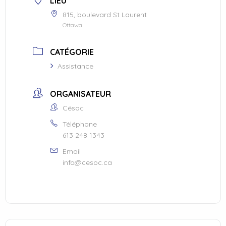
LIEU
815, boulevard St Laurent
Ottawa
CATÉGORIE
Assistance
ORGANISATEUR
Césoc
Téléphone
613 248 1343
Email
info@cesoc.ca